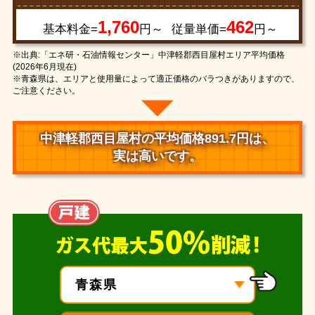
1,760
462
基本料金=
円～
従量単価=
円～
※出典:「エネ研・石油情報センター」中津軽郡西目屋村エリア平均価格
(2026年6月現在)
※青森県は、エリアと使用量によって適正価格のバラつきがありますので、
ご注意ください。
中津軽郡西目屋村の平均価格891.7円は、
実は高いです。