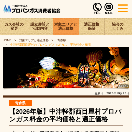
ガス会社の
設立趣旨と
対象エリアと
適正価格
協会の
変更
活動内容
適正価格
保証
しくみ
HOME
対象エリアと適正価格
青森県
中津軽郡西目屋村のプロパンガス（LPガス）平均料金と相場
更新日：
2023年10月23日
青森県
【2026年版】中津軽郡西目屋村プロパ
ンガス料金の平均価格と適正価格