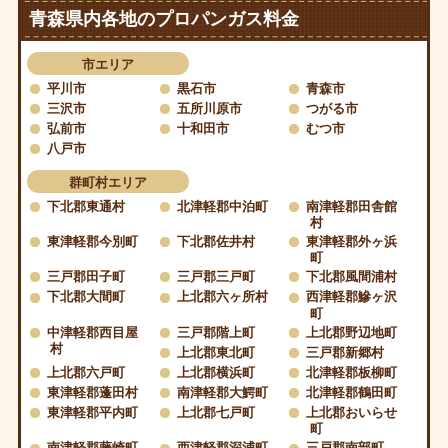
青森県内各地のプロパンガス料金
市エリア
平川市
黒石市
青森市
三沢市
五所川原市
つがる市
弘前市
十和田市
むつ市
八戸市
群町村エリア
下北郡東通村
北津軽郡中泊町
南津軽郡田舎館
村
東津軽郡今別町
下北郡佐井村
東津軽郡外ヶ浜
町
三戸郡田子町
三戸郡三戸町
下北郡風間浦村
下北郡大間町
上北郡六ヶ所村
西津軽郡鰺ヶ沢
町
中津軽郡西目屋
三戸郡階上町
上北郡野辺地町
村
上北郡東北町
三戸郡新郷村
上北郡六戸町
上北郡横浜町
北津軽郡板柳町
東津軽郡蓬田村
南津軽郡大鰐町
北津軽郡鶴田町
東津軽郡平内町
上北郡七戸町
上北郡おいらせ
町
南津軽郡藤崎町
西津軽郡深浦町
三戸郡南部町