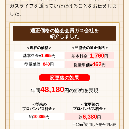
ガスライフを送っていただけることをお伝えしま
した。
適正価格の協会会員ガス会社を
紹介しました
＜現在の価格＞
＜当協会の適正価格＞
1,760
1,995
基本料金=
円
基本料金=
円
462
840
従量単価=
円
従量単価=
円
変更後の効果
48,180
年間
円の節約を実現
＜従来の
＜変更後の
プロパンガス料金＞
プロパンガス料金＞
6,380
10,395
約
円
約
円
3
※10ｍ
使用した場合で比較