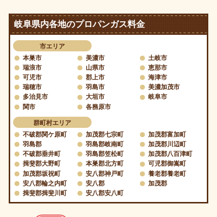
岐阜県内各地のプロパンガス料金
市エリア
本巣市
美濃市
土岐市
瑞浪市
山県市
恵那市
可児市
郡上市
海津市
瑞穂市
羽島市
美濃加茂市
多治見市
大垣市
岐阜市
関市
各務原市
群町村エリア
不破郡関ケ原町
加茂郡七宗町
加茂郡富加町
羽島郡
羽島郡岐南町
加茂郡川辺町
不破郡垂井町
羽島郡笠松町
加茂郡八百津町
揖斐郡大野町
本巣郡北方町
可児郡御嵩町
加茂郡坂祝町
安八郡神戸町
養老郡養老町
安八郡輪之内町
安八郡
加茂郡
揖斐郡揖斐川町
安八郡安八町