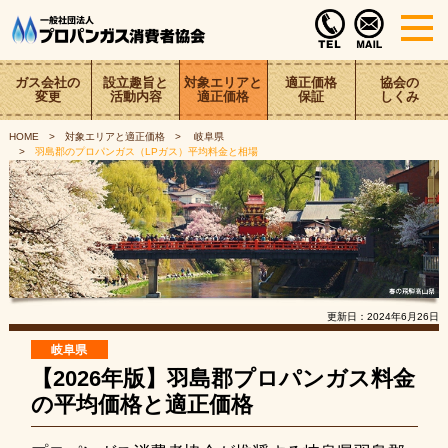
ガス会社の
設立趣旨と
対象エリアと
適正価格
協会の
変更
活動内容
適正価格
保証
しくみ
HOME
対象エリアと適正価格
岐阜県
羽島郡のプロパンガス（LPガス）平均料金と相場
更新日：
2024年6月26日
岐阜県
【2026年版】羽島郡プロパンガス料金
の平均価格と適正価格