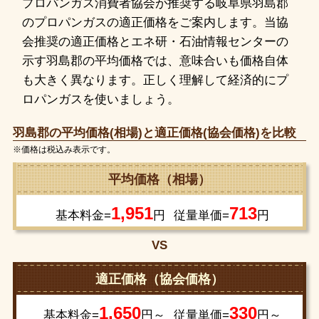
プロパンガス消費者協会が推奨する岐阜県羽島郡
のプロパンガスの適正価格をご案内します。当協
会推奨の適正価格とエネ研・石油情報センターの
示す羽島郡の平均価格では、意味合いも価格自体
も大きく異なります。正しく理解して経済的にプ
ロパンガスを使いましょう。
羽島郡の平均価格(相場)と適正価格(協会価格)を比較
※価格は税込み表示です。
平均価格（相場）
1,951
713
基本料金=
円
従量単価=
円
VS
適正価格（協会価格）
1,650
330
基本料金=
円～
従量単価=
円～