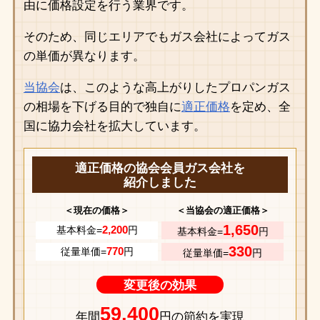
由に価格設定を行う業界です。
そのため、同じエリアでもガス会社によってガス
の単価が異なります。
当協会
は、このような高上がりしたプロパンガス
の相場を下げる目的で独自に
適正価格
を定め、全
国に協力会社を拡大しています。
適正価格の協会会員ガス会社を
紹介しました
＜現在の価格＞
＜当協会の適正価格＞
1,650
2,200
基本料金=
円
基本料金=
円
330
770
従量単価=
円
従量単価=
円
変更後の効果
59,400
年間
円の節約を実現