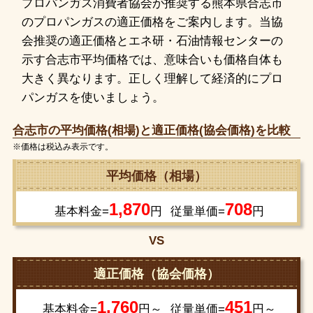
プロパンガス消費者協会が推奨する熊本県合志市
のプロパンガスの適正価格をご案内します。当協
会推奨の適正価格とエネ研・石油情報センターの
示す合志市平均価格では、意味合いも価格自体も
大きく異なります。正しく理解して経済的にプロ
パンガスを使いましょう。
合志市の平均価格(相場)と適正価格(協会価格)を比較
※価格は税込み表示です。
平均価格（相場）
1,870
708
基本料金=
円
従量単価=
円
VS
適正価格（協会価格）
1,760
451
基本料金=
円～
従量単価=
円～