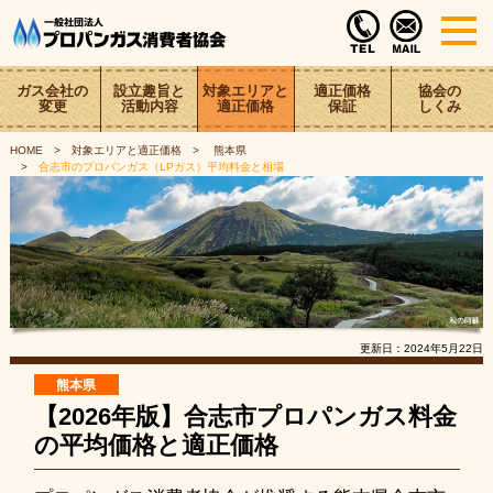
ガス会社の
設立趣旨と
対象エリアと
適正価格
協会の
変更
活動内容
適正価格
保証
しくみ
HOME
対象エリアと適正価格
熊本県
合志市のプロパンガス（LPガス）平均料金と相場
更新日：
2024年5月22日
熊本県
【2026年版】合志市プロパンガス料金
の平均価格と適正価格