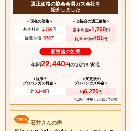
適正価格の協会会員ガス会社を
紹介しました
＜現在の価格＞
＜当協会の適正価格＞
1,760
1,760
基本料金=
円
基本料金=
円
451
638
従量単価=
円
従量単価=
円
変更後の効果
22,440
年間
円の節約を実現
＜従来の
＜変更後の
プロパンガス料金＞
プロパンガス料金＞
6,270
8,140
約
円
約
円
3
※10ｍ
使用した場合で比較
石井さんの声