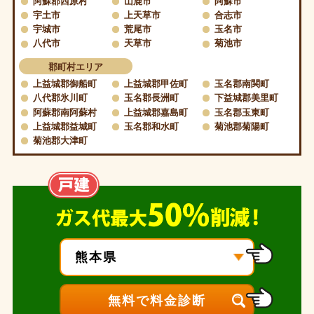
阿蘇郡西原村
山鹿市
阿蘇市
宇土市
上天草市
合志市
宇城市
荒尾市
玉名市
八代市
天草市
菊池市
郡町村エリア
上益城郡御船町
上益城郡甲佐町
玉名郡南関町
八代郡氷川町
玉名郡長洲町
下益城郡美里町
阿蘇郡南阿蘇村
上益城郡嘉島町
玉名郡玉東町
上益城郡益城町
玉名郡和水町
菊池郡菊陽町
菊池郡大津町