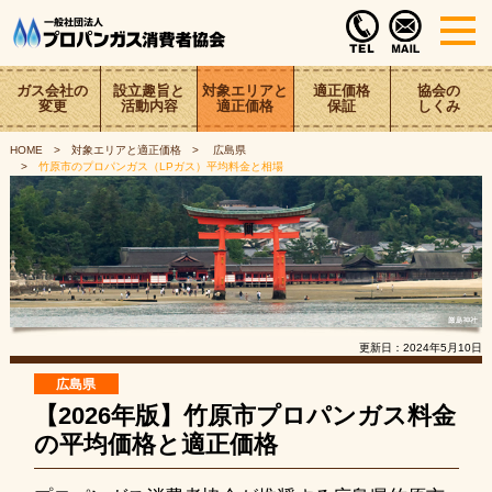
ガス会社の
設立趣旨と
対象エリアと
適正価格
協会の
変更
活動内容
適正価格
保証
しくみ
HOME
対象エリアと適正価格
広島県
竹原市のプロパンガス（LPガス）平均料金と相場
更新日：
2024年5月10日
広島県
【2026年版】竹原市プロパンガス料金
の平均価格と適正価格