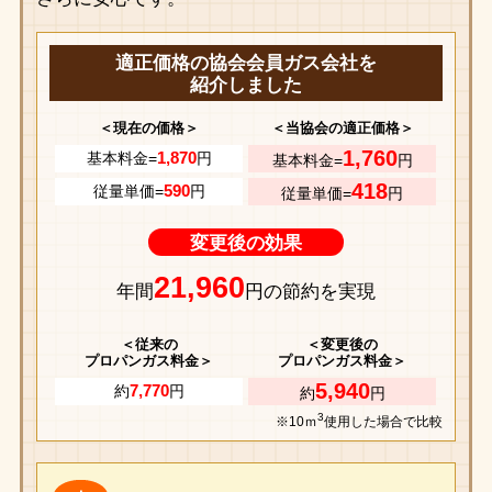
適正価格の協会会員ガス会社を
紹介しました
＜現在の価格＞
＜当協会の適正価格＞
1,760
1,870
基本料金=
円
基本料金=
円
418
590
従量単価=
円
従量単価=
円
変更後の効果
21,960
年間
円の節約を実現
＜従来の
＜変更後の
プロパンガス料金＞
プロパンガス料金＞
5,940
7,770
約
円
約
円
3
※10ｍ
使用した場合で比較