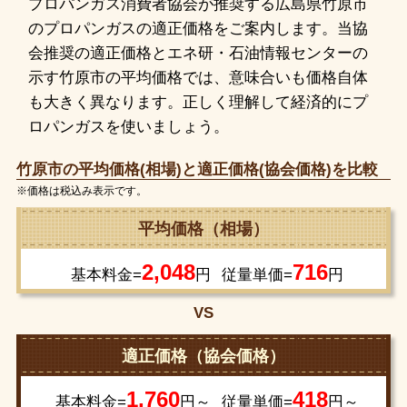
プロパンガス消費者協会が推奨する広島県竹原市
のプロパンガスの適正価格をご案内します。当協
会推奨の適正価格とエネ研・石油情報センターの
示す竹原市の平均価格では、意味合いも価格自体
も大きく異なります。正しく理解して経済的にプ
ロパンガスを使いましょう。
竹原市の平均価格(相場)と適正価格(協会価格)を比較
※価格は税込み表示です。
平均価格（相場）
2,048
716
基本料金=
円
従量単価=
円
VS
適正価格（協会価格）
1,760
418
基本料金=
円～
従量単価=
円～