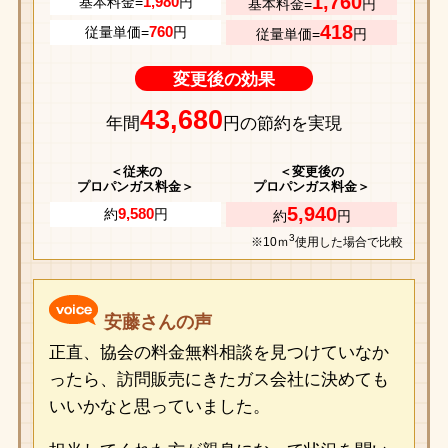
1,760
1,980
基本料金=
円
基本料金=
円
418
760
従量単価=
円
従量単価=
円
変更後の効果
43,680
年間
円の節約を実現
＜従来の
＜変更後の
プロパンガス料金＞
プロパンガス料金＞
5,940
9,580
約
円
約
円
3
※10ｍ
使用した場合で比較
安藤さんの声
正直、協会の料金無料相談を見つけていなか
ったら、訪問販売にきたガス会社に決めても
いいかなと思っていました。