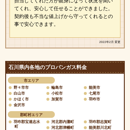
担当してくれた方が親身になって状況を聞い
てくれ、安心して任せることができました。
契約後も不当な値上げから守ってくれるとの
事で安心できます。
2022年2月 変更
石川県内各地のプロパンガス料金
市エリア
野々市市
輪島市
能美市
白山市
小松市
七尾市
かほく市
加賀市
羽咋市
金沢市
郡町村エリア
羽咋郡宝達志水
河北郡内灘町
羽咋郡志賀町
町
河北郡津幡町
能美郡川北町