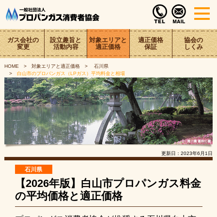
ガス会社の
設立趣旨と
対象エリアと
適正価格
協会の
変更
活動内容
適正価格
保証
しくみ
HOME
対象エリアと適正価格
石川県
白山市のプロパンガス（LPガス）平均料金と相場
更新日：
2023年6月1日
石川県
【2026年版】白山市プロパンガス料金
の平均価格と適正価格