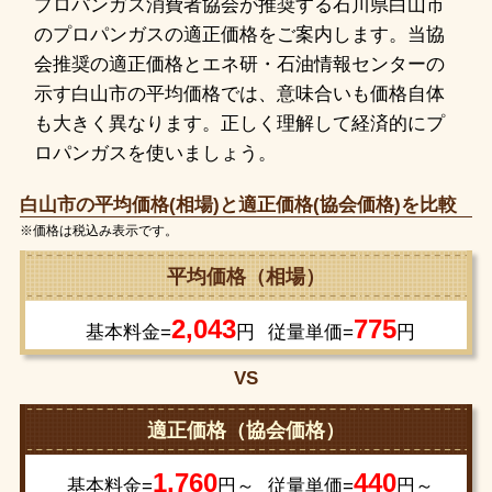
プロパンガス消費者協会が推奨する石川県白山市
のプロパンガスの適正価格をご案内します。当協
会推奨の適正価格とエネ研・石油情報センターの
示す白山市の平均価格では、意味合いも価格自体
も大きく異なります。正しく理解して経済的にプ
ロパンガスを使いましょう。
白山市の平均価格(相場)と適正価格(協会価格)を比較
※価格は税込み表示です。
平均価格（相場）
2,043
775
基本料金=
円
従量単価=
円
VS
適正価格（協会価格）
1,760
440
基本料金=
円～
従量単価=
円～