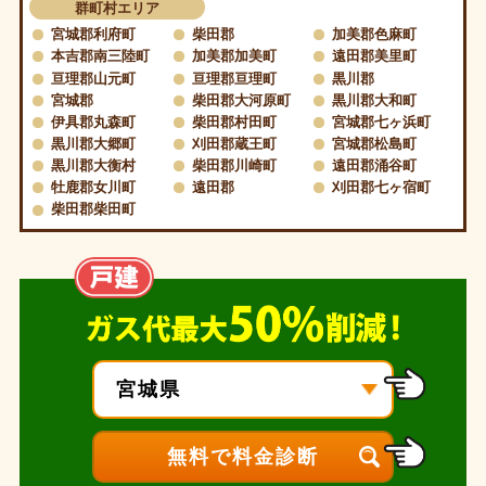
群町村エリア
宮城郡利府町
柴田郡
加美郡色麻町
本吉郡南三陸町
加美郡加美町
遠田郡美里町
亘理郡山元町
亘理郡亘理町
黒川郡
宮城郡
柴田郡大河原町
黒川郡大和町
伊具郡丸森町
柴田郡村田町
宮城郡七ヶ浜町
黒川郡大郷町
刈田郡蔵王町
宮城郡松島町
黒川郡大衡村
柴田郡川崎町
遠田郡涌谷町
牡鹿郡女川町
遠田郡
刈田郡七ヶ宿町
柴田郡柴田町