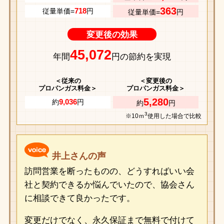
363
718
従量単価=
円
従量単価=
円
変更後の効果
45,072
年間
円の節約を実現
＜従来の
＜変更後の
プロパンガス料金＞
プロパンガス料金＞
5,280
9,036
約
円
約
円
3
※10ｍ
使用した場合で比較
井上さんの声
訪問営業を断ったものの、どうすればいい会
社と契約できるか悩んでいたので、協会さん
に相談できて良かったです。
変更だけでなく、永久保証まで無料で付けて