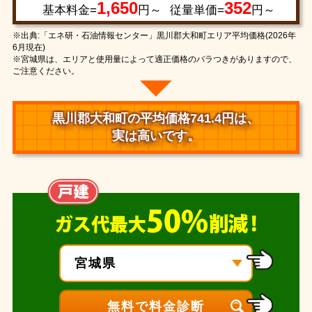
1,650
352
基本料金=
円～
従量単価=
円～
※出典:「エネ研・石油情報センター」黒川郡大和町エリア平均価格(2026年
6月現在)
※宮城県は、エリアと使用量によって適正価格のバラつきがありますので、
ご注意ください。
黒川郡大和町の平均価格741.4円は、
実は高いです。