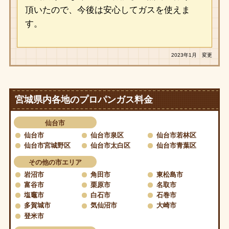
頂いたので、今後は安心してガスを使えま
す。
2023年1月 変更
宮城県内各地のプロパンガス料金
仙台市
仙台市
仙台市泉区
仙台市若林区
仙台市宮城野区
仙台市太白区
仙台市青葉区
その他の市エリア
岩沼市
角田市
東松島市
富谷市
栗原市
名取市
塩竈市
白石市
石巻市
多賀城市
気仙沼市
大崎市
登米市