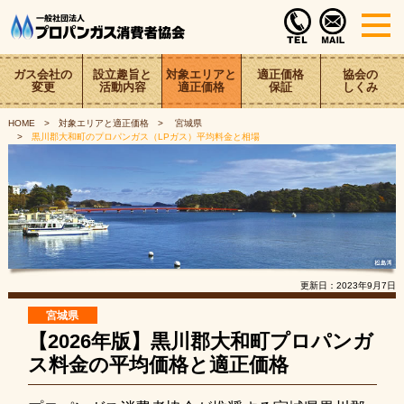
ガス会社の
設立趣旨と
対象エリアと
適正価格
協会の
変更
活動内容
適正価格
保証
しくみ
HOME
対象エリアと適正価格
宮城県
黒川郡大和町のプロパンガス（LPガス）平均料金と相場
更新日：
2023年9月7日
宮城県
【2026年版】黒川郡大和町プロパンガ
ス料金の平均価格と適正価格