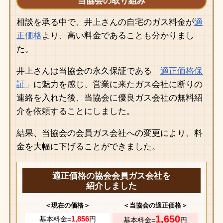
当協会の取り組み
相談を承る中で、井上さんの自宅のガス料金が
適
正価格
より、高い料金であることも分かりまし
た。
井上さんは当協会の永久保証である「
適正価格保
証
」に魅力を感じ、営業に来たガス会社に断りの
連絡を入れた後、当協会に優良ガス会社の無料紹
介を依頼することにしました。
結果、当協会の会員ガス会社への変更により、料
金を大幅に下げることができました。
適正価格の協会会員ガス会社を
紹介しました
＜現在の価格＞
＜当協会の適正価格＞
1,650
1,856
基本料金=
円
基本料金=
円