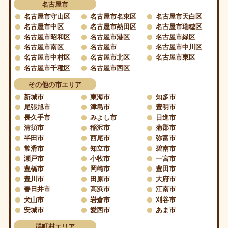
名古屋市
名古屋市守山区
名古屋市名東区
名古屋市天白区
名古屋市中区
名古屋市熱田区
名古屋市瑞穂区
名古屋市昭和区
名古屋市港区
名古屋市緑区
名古屋市南区
名古屋市
名古屋市中川区
名古屋市中村区
名古屋市北区
名古屋市東区
名古屋市千種区
名古屋市西区
その他の市エリア
新城市
東海市
知多市
尾張旭市
津島市
豊明市
長久手市
みよし市
日進市
清須市
稲沢市
蒲郡市
半田市
西尾市
弥富市
常滑市
知立市
碧南市
瀬戸市
小牧市
一宮市
豊橋市
岡崎市
豊田市
豊川市
田原市
大府市
春日井市
高浜市
江南市
犬山市
岩倉市
刈谷市
安城市
愛西市
あま市
群町村エリア