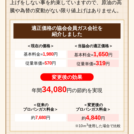
上げをしない事を約束していますので、原油の高
騰や為替の変動がない限り値上げはありません。
適正価格の協会会員ガス会社を
紹介しました
＜現在の価格＞
＜当協会の適正価格＞
1,650
1,980
基本料金=
円
基本料金=
円
319
570
従量単価=
円
従量単価=
円
変更後の効果
34,080
年間
円の節約を実現
＜従来の
＜変更後の
プロパンガス料金＞
プロパンガス料金＞
4,840
7,680
約
円
約
円
3
※10ｍ
使用した場合で比較