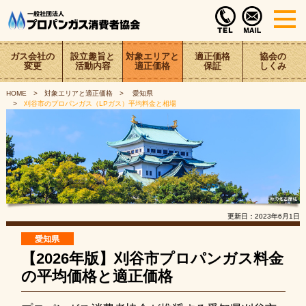
ガス会社の
設立趣旨と
対象エリアと
適正価格
協会の
変更
活動内容
適正価格
保証
しくみ
HOME
対象エリアと適正価格
愛知県
刈谷市のプロパンガス（LPガス）平均料金と相場
更新日：
2023年6月1日
愛知県
【2026年版】刈谷市プロパンガス料金
の平均価格と適正価格