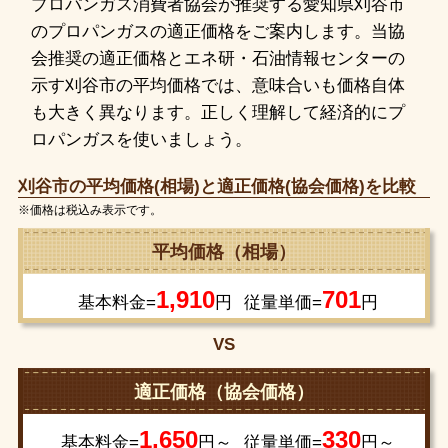
プロパンガス消費者協会が推奨する愛知県刈谷市
のプロパンガスの適正価格をご案内します。当協
会推奨の適正価格とエネ研・石油情報センターの
示す刈谷市の平均価格では、意味合いも価格自体
も大きく異なります。正しく理解して経済的にプ
ロパンガスを使いましょう。
刈谷市の平均価格(相場)と適正価格(協会価格)を比較
※価格は税込み表示です。
平均価格（相場）
1,910
701
基本料金=
円
従量単価=
円
VS
適正価格（協会価格）
1,650
330
基本料金=
円～
従量単価=
円～