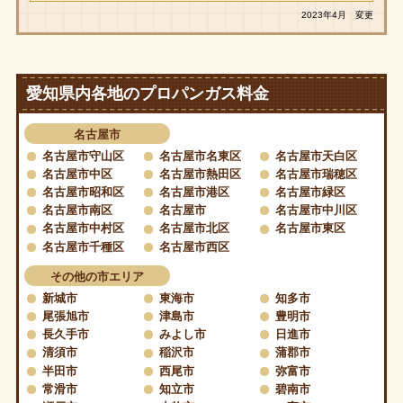
2023年4月 変更
愛知県内各地のプロパンガス料金
名古屋市
名古屋市守山区
名古屋市名東区
名古屋市天白区
名古屋市中区
名古屋市熱田区
名古屋市瑞穂区
名古屋市昭和区
名古屋市港区
名古屋市緑区
名古屋市南区
名古屋市
名古屋市中川区
名古屋市中村区
名古屋市北区
名古屋市東区
名古屋市千種区
名古屋市西区
その他の市エリア
新城市
東海市
知多市
尾張旭市
津島市
豊明市
長久手市
みよし市
日進市
清須市
稲沢市
蒲郡市
半田市
西尾市
弥富市
常滑市
知立市
碧南市