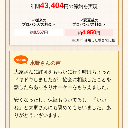
43,404
年間
円の節約を実現
＜従来の
＜変更後の
プロパンガス料金＞
プロパンガス料金＞
4,950
8,567
約
円
約
円
3
※10ｍ
使用した場合で比較
水野さんの声
大家さんに許可をもらいに行く時はちょっと
ドキドキしましたが、協会に相談したことを
話したらあっさりオーケーをもらえました。
安くなったし、保証もついてるし、「いい
ね」と大家さんにも褒めてもらいました。あ
りがとうございます。