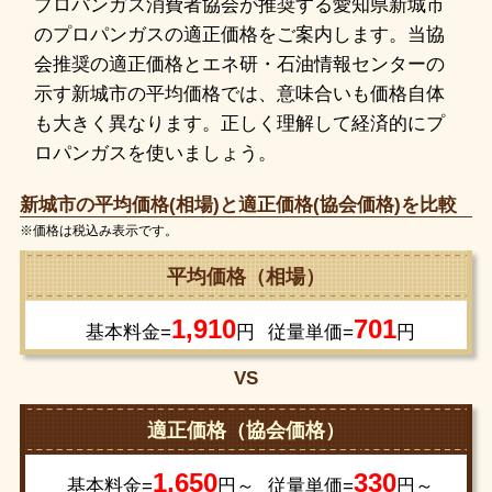
プロパンガス消費者協会が推奨する愛知県新城市
のプロパンガスの適正価格をご案内します。当協
会推奨の適正価格とエネ研・石油情報センターの
示す新城市の平均価格では、意味合いも価格自体
も大きく異なります。正しく理解して経済的にプ
ロパンガスを使いましょう。
新城市の平均価格(相場)と適正価格(協会価格)を比較
※価格は税込み表示です。
平均価格（相場）
1,910
701
基本料金=
円
従量単価=
円
VS
適正価格（協会価格）
1,650
330
基本料金=
円～
従量単価=
円～