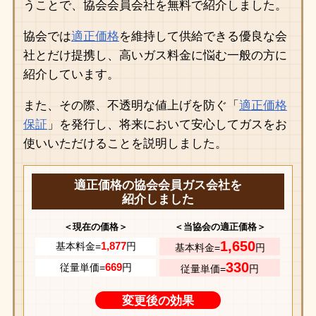
うことで、協会会員会社を無料で紹介しました。
協会では
適正価格
を維持して供給できる優良な会
社とだけ提携し、高いガス料金に悩む一般の方に
紹介しています。
また、その際、不透明な値上げを防ぐ「
適正価格
保証
」を発行し、将来において安心してガスをお
使いいただけることを説明しました。
適正価格の協会会員ガス会社を
紹介しました
＜現在の価格＞
＜当協会の適正価格＞
1,650
1,877
基本料金=
円
基本料金=
円
330
669
従量単価=
円
従量単価=
円
変更後の効果