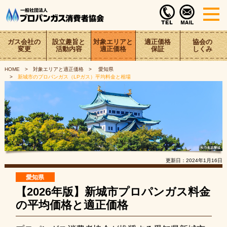
ガス会社の
設立趣旨と
対象エリアと
適正価格
協会の
変更
活動内容
適正価格
保証
しくみ
HOME
対象エリアと適正価格
愛知県
新城市のプロパンガス（LPガス）平均料金と相場
更新日：
2024年1月16日
愛知県
【2026年版】新城市プロパンガス料金
の平均価格と適正価格