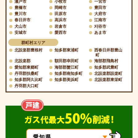
瀬戸市
小牧市
一宮市
豊橋市
岡崎市
豊田市
豊川市
田原市
大府市
春日井市
高浜市
江南市
犬山市
岩倉市
刈谷市
安城市
愛西市
あま市
群町村エリア
北設楽郡豊根村
知多郡東浦町
西春日井郡豊山
町
北設楽郡
額田郡幸田町
海部郡飛島村
愛知郡東郷町
海部郡蟹江町
知多郡武豊町
丹羽郡扶桑町
知多郡南知多町
北設楽郡設楽町
知多郡阿久比町
知多郡美浜町
北設楽郡東栄町
丹羽郡大口町