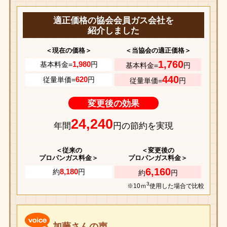
適正価格の協会会員ガス会社を
紹介しました
＜現在の価格＞
＜当協会の適正価格＞
1,760
1,980
基本料金=
円
基本料金=
円
440
620
従量単価=
円
従量単価=
円
変更後の効果
24,240
年間
円の節約を実現
＜従来の
＜変更後の
プロパンガス料金＞
プロパンガス料金＞
6,160
8,180
約
円
約
円
3
※10ｍ
使用した場合で比較
加藤さんの声