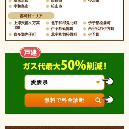
新居浜市
西条市
今治市
宇和島市
松山市
郡町村エリア
上浮穴郡久万高
北宇和郡鬼北町
伊予郡松前町
原町
伊予郡砥部町
西宇和郡伊方町
喜多郡内子町
北宇和郡松野町
伊予郡