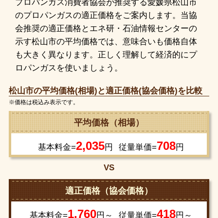
プロパンガス消費者協会が推奨する愛媛県松山市
のプロパンガスの適正価格をご案内します。当協
会推奨の適正価格とエネ研・石油情報センターの
示す松山市の平均価格では、意味合いも価格自体
も大きく異なります。正しく理解して経済的にプ
ロパンガスを使いましょう。
松山市の平均価格(相場)と適正価格(協会価格)を比較
※価格は税込み表示です。
平均価格（相場）
2,035
708
基本料金=
円
従量単価=
円
VS
適正価格（協会価格）
1,760
418
基本料金=
円～
従量単価=
円～