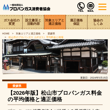
ガス会社の
設立趣旨と
対象エリアと
適正価格
協会の
変更
活動内容
適正価格
保証
しくみ
HOME
対象エリアと適正価格
愛媛県
松山市のプロパンガス（LPガス）平均料金と相場
更新日：
2024年5月15日
愛媛県
【2026年版】松山市プロパンガス料金
の平均価格と適正価格