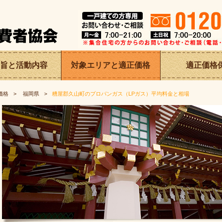
旨と
活動内容
対象エリアと適正価格
適正価格
価格
福岡県
糟屋郡久山町のプロパンガス（LPガス）平均料金と相場