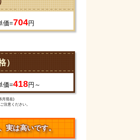
）
704
単価=
円
格）
418
単価=
円～
6月現在)
ご注意ください。
、
実は高いです。