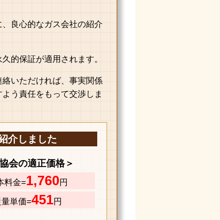
に、良心的なガス会社の紹介
永久的保証が適用されます。
連絡いただければ、事実関係
すよう責任をもって交渉しま
紹介しました
協会の適正価格＞
1,760
本料金=
円
451
従量単価=
円