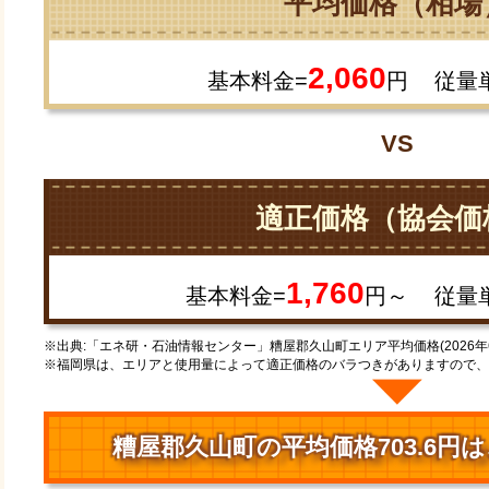
平均価格（相場
2,060
基本料金=
円
従量
VS
適正価格（協会価
1,760
基本料金=
円～
従量
※出典:「エネ研・石油情報センター」糟屋郡久山町エリア平均価格(2026年
※福岡県は、エリアと使用量によって適正価格のバラつきがありますので、
糟屋郡久山町の平均価格703.6円は