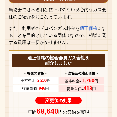
当協会では不透明な値上げのない良心的なガス会
社のご紹介をおこなっています。
また、利用者のプロパンガス料金を
適正価格
にす
ることを目的としている団体ですので、相談に関
する費用は一切かかりません。
適正価格の協会会員ガス会社を
紹介しました
＜現在の価格＞
＜当協会の適正価格＞
1,760
2,200
基本料金=
円
基本料金=
円
418
946
従量単価=
円
従量単価=
円
変更後の効果
68,640
年間
円の節約を実現