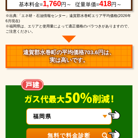
1,760
418
基本料金=
円～
従量単価=
円～
※出典:「エネ研・石油情報センター」遠賀郡水巻町エリア平均価格(2026年
6月現在)
※福岡県は、エリアと使用量によって適正価格のバラつきがありますので、
ご注意ください。
遠賀郡水巻町の平均価格703.6円は、
実は高いです。