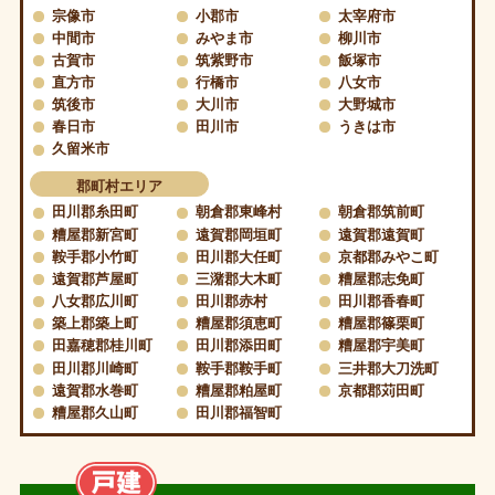
宗像市
小郡市
太宰府市
中間市
みやま市
柳川市
古賀市
筑紫野市
飯塚市
直方市
行橋市
八女市
筑後市
大川市
大野城市
春日市
田川市
うきは市
久留米市
郡町村エリア
田川郡糸田町
朝倉郡東峰村
朝倉郡筑前町
糟屋郡新宮町
遠賀郡岡垣町
遠賀郡遠賀町
鞍手郡小竹町
田川郡大任町
京都郡みやこ町
遠賀郡芦屋町
三潴郡大木町
糟屋郡志免町
八女郡広川町
田川郡赤村
田川郡香春町
築上郡築上町
糟屋郡須恵町
糟屋郡篠栗町
田嘉穂郡桂川町
田川郡添田町
糟屋郡宇美町
田川郡川崎町
鞍手郡鞍手町
三井郡大刀洗町
遠賀郡水巻町
糟屋郡粕屋町
京都郡苅田町
糟屋郡久山町
田川郡福智町