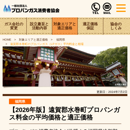
ガス会社の
設立趣旨と
対象エリアと
適正価格
協会の
変更
活動内容
適正価格
保証
しくみ
HOME
対象エリアと適正価格
福岡県
遠賀郡水巻町のプロパンガス（LPガス）平均料金と相場
更新日：
2024年7月2日
福岡県
【2026年版】遠賀郡水巻町プロパンガ
ス料金の平均価格と適正価格