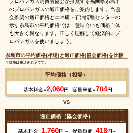
プロパンガス消費者協会が推奨する福岡県糸島市
のプロパンガスの適正価格をご案内します。当協
会推奨の適正価格とエネ研・石油情報センターの
示す糸島市の平均価格では、意味合いも価格自体
も大きく異なります。正しく理解して経済的にプ
ロパンガスを使いましょう。
糸島市の平均価格(相場)と適正価格(協会価格)を比較
※価格は税込み表示です。
平均価格（相場）
2,060
704
基本料金=
円
従量単価=
円
VS
適正価格（協会価格）
1,760
418
基本料金=
円～
従量単価=
円～