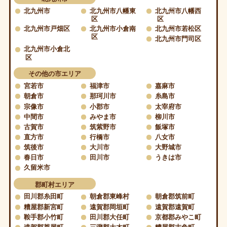
北九州市
北九州市八幡東
北九州市八幡西
区
区
北九州市戸畑区
北九州市小倉南
北九州市若松区
区
北九州市門司区
北九州市小倉北
区
その他の市エリア
宮若市
福津市
嘉麻市
朝倉市
那珂川市
糸島市
宗像市
小郡市
太宰府市
中間市
みやま市
柳川市
古賀市
筑紫野市
飯塚市
直方市
行橋市
八女市
筑後市
大川市
大野城市
春日市
田川市
うきは市
久留米市
郡町村エリア
田川郡糸田町
朝倉郡東峰村
朝倉郡筑前町
糟屋郡新宮町
遠賀郡岡垣町
遠賀郡遠賀町
鞍手郡小竹町
田川郡大任町
京都郡みやこ町