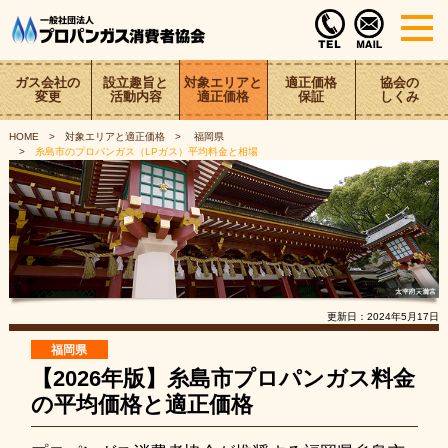
ガス会社の
設立趣旨と
対象エリアと
適正価格
協会の
変更
活動内容
適正価格
保証
しくみ
HOME
対象エリアと適正価格
福岡県
糸島市のプロパンガス（LPガス）平均料金と相場
更新日：
2024年5月17日
福岡県
【2026年版】糸島市プロパンガス料金
の平均価格と適正価格