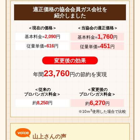
適正価格の協会会員ガス会社を
紹介しました
＜現在の価格＞
＜当協会の適正価格＞
1,760
2,090
基本料金=
円
基本料金=
円
451
616
従量単価=
円
従量単価=
円
変更後の効果
23,760
年間
円の節約を実現
＜従来の
＜変更後の
プロパンガス料金＞
プロパンガス料金＞
6,270
8,250
約
円
約
円
3
※10ｍ
使用した場合で比較
山上さんの声