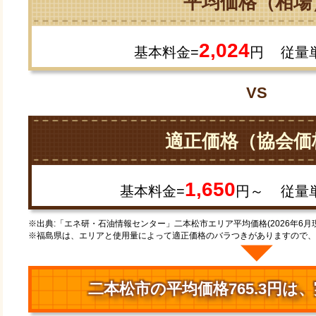
平均価格（相場
2,024
基本料金=
円
従量
VS
適正価格（協会価
1,650
基本料金=
円～
従量
※出典:「エネ研・石油情報センター」二本松市エリア平均価格(2026年6月
※福島県は、エリアと使用量によって適正価格のバラつきがありますので、
二本松市の平均価格765.3円は、