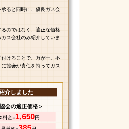
を承ると同時に、優良ガス会
するのではなく、適正な価格
るガス会社のみ紹介していま
ず付けることで、万が一、不
うに協会が責任を持ってガス
紹介しました
協会の適正価格＞
1,650
本料金=
円
385
従量単価=
円