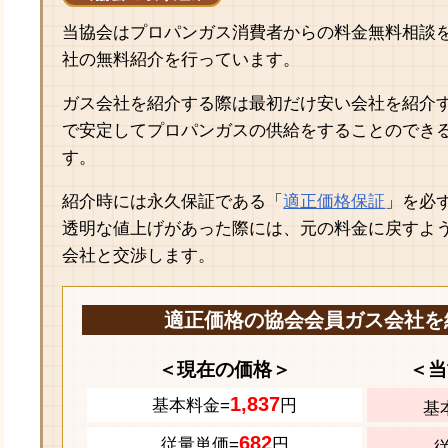
当協会はプロパンガス消費者からの料金無料相談
社の無料紹介を行っています。
ガス会社を紹介する際は最初だけ安い会社を紹介
で安定してプロパンガスの供給をすることのでき
す。
紹介時には永久保証である「
適正価格保証
」を必
透明な値上げがあった際には、元の料金に戻すよ
会社と交渉します。
適正価格の協会会員ガス会社を
＜現在の価格＞
＜当
1,837
基本料金=
円
基
682
従量単価=
円