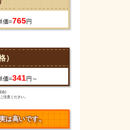
）
765
単価=
円
格）
341
単価=
円～
現在)
ご注意ください。
実は高いです。