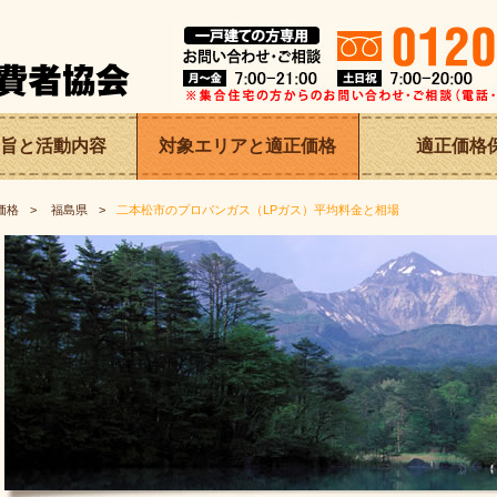
旨と
活動内容
対象エリアと適正価格
適正価格
価格
福島県
二本松市のプロパンガス（LPガス）平均料金と相場