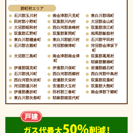
群町村エリア
石川郡玉川村
南会津郡只見町
東白川郡塙町
田村郡小野町
双葉郡川内村
大沼郡金山町
大沼郡昭和村
西白河郡泉崎村
双葉郡浪江町
双葉郡広野町
双葉郡富岡町
相馬郡飯舘村
東白川郡棚倉町
東白川郡鮫川村
石川郡平田村
石川郡古殿町
河沼郡柳津町
河沼郡会津坂下
町
大沼郡三島町
南会津郡南会津
双葉郡葛尾村
町
耶麻郡磐梯町
伊達郡国見町
伊達郡川俣町
岩瀬郡鏡石町
石川郡浅川町
西白河郡西郷村
西白河郡中島村
西白河郡矢吹町
岩瀬郡天栄村
双葉郡双葉町
河沼郡湯川村
安達郡大玉村
双葉郡大熊町
伊達郡桑折町
田村郡三春町
南会津郡下郷町
東白川郡矢祭町
耶麻郡猪苗代町