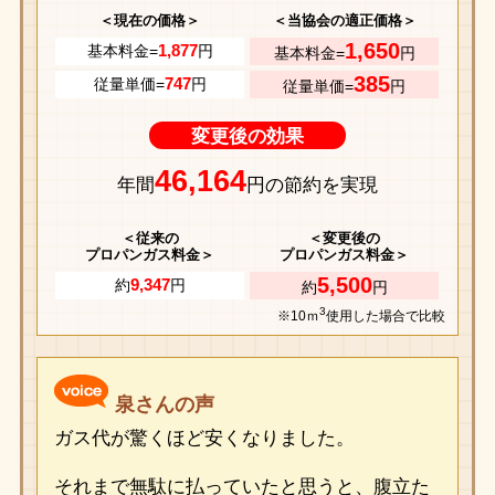
＜現在の価格＞
＜当協会の適正価格＞
1,650
1,877
基本料金=
円
基本料金=
円
385
747
従量単価=
円
従量単価=
円
変更後の効果
46,164
年間
円の節約を実現
＜従来の
＜変更後の
プロパンガス料金＞
プロパンガス料金＞
5,500
9,347
約
円
約
円
3
※10ｍ
使用した場合で比較
泉さんの声
ガス代が驚くほど安くなりました。
それまで無駄に払っていたと思うと、腹立た