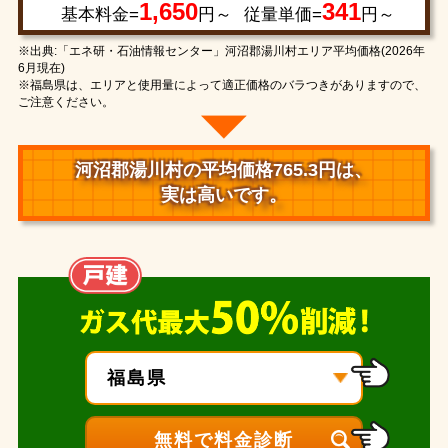
1,650
341
基本料金=
円～
従量単価=
円～
※出典:「エネ研・石油情報センター」河沼郡湯川村エリア平均価格(2026年
6月現在)
※福島県は、エリアと使用量によって適正価格のバラつきがありますので、
ご注意ください。
河沼郡湯川村の平均価格765.3円は、
実は高いです。