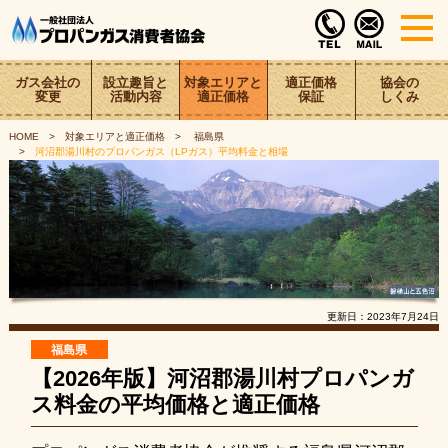
ガス会社の
設立趣旨と
対象エリアと
適正価格
協会の
変更
活動内容
適正価格
保証
しくみ
HOME
対象エリアと適正価格
福島県
河沼郡湯川村のプロパンガス（LPガス）平均料金と相場
更新日：
2023年7月24日
福島県
【2026年版】河沼郡湯川村プロパンガ
ス料金の平均価格と適正価格