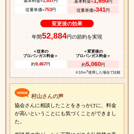
1,650
1,937
基本料金=
円
基本料金=
円
341
753
従量単価=
円
従量単価=
円
変更後の効果
52,884
年間
円の節約を実現
＜従来の
＜変更後の
プロパンガス料金＞
プロパンガス料金＞
5,060
9,467
約
円
約
円
3
※10ｍ
使用した場合で比較
村山さんの声
協会さんに相談したことをきっかけに、料金
が高いということにも気づくことができまし
た。