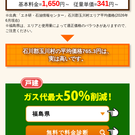
1,650
341
基本料金=
円～
従量単価=
円～
※出典:「エネ研・石油情報センター」石川郡玉川村エリア平均価格(2026年
6月現在)
※福島県は、エリアと使用量によって適正価格のバラつきがありますので、
ご注意ください。
石川郡玉川村の平均価格765.3円は、
実は高いです。