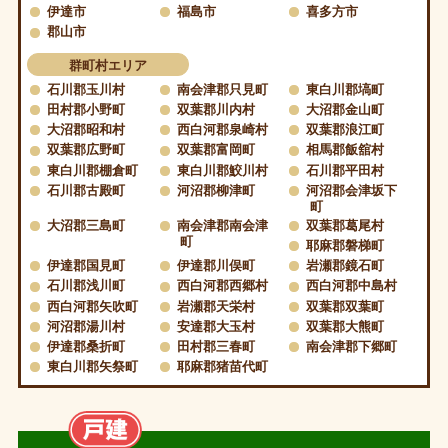
伊達市
福島市
喜多方市
郡山市
群町村エリア
石川郡玉川村
南会津郡只見町
東白川郡塙町
田村郡小野町
双葉郡川内村
大沼郡金山町
大沼郡昭和村
西白河郡泉崎村
双葉郡浪江町
双葉郡広野町
双葉郡富岡町
相馬郡飯舘村
東白川郡棚倉町
東白川郡鮫川村
石川郡平田村
石川郡古殿町
河沼郡柳津町
河沼郡会津坂下
町
大沼郡三島町
南会津郡南会津
双葉郡葛尾村
町
耶麻郡磐梯町
伊達郡国見町
伊達郡川俣町
岩瀬郡鏡石町
石川郡浅川町
西白河郡西郷村
西白河郡中島村
西白河郡矢吹町
岩瀬郡天栄村
双葉郡双葉町
河沼郡湯川村
安達郡大玉村
双葉郡大熊町
伊達郡桑折町
田村郡三春町
南会津郡下郷町
東白川郡矢祭町
耶麻郡猪苗代町