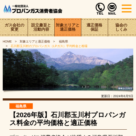
ガス会社の
設立趣旨と
対象エリアと
適正価格
協会の
変更
活動内容
適正価格
保証
しくみ
HOME
対象エリアと適正価格
福島県
石川郡玉川村のプロパンガス（LPガス）平均料金と相場
更新日：
2024年6月5日
福島県
【2026年版】石川郡玉川村プロパンガ
ス料金の平均価格と適正価格