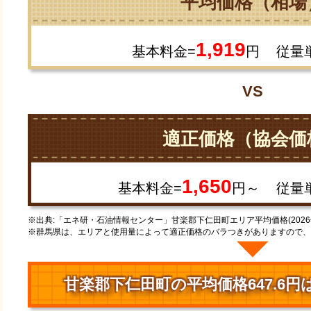
平均価格（相場
1,919
基本料金=
円
従量
VS
適正価格（協会価
1,650
基本料金=
円～
従量
※出典:「エネ研・石油情報センター」甘楽郡下仁田町エリア平均価格(2026
※群馬県は、エリアと使用量によって適正価格のバラつきがありますので、
甘楽郡下仁田町の平均価格647.6円