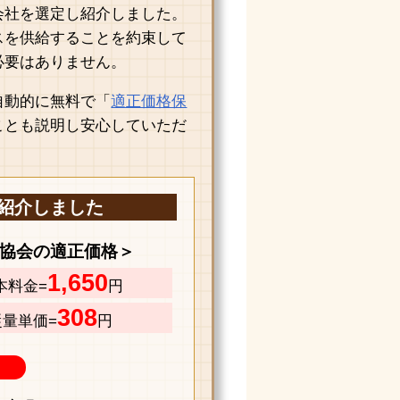
会社を選定し紹介しました。
スを供給することを約束して
必要はありません。
自動的に無料で「
適正価格保
ことも説明し安心していただ
紹介しました
協会の適正価格＞
1,650
本料金=
円
308
従量単価=
円