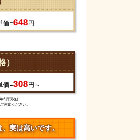
）
648
単価=
円
格）
308
単価=
円～
年6月現在)
ご注意ください。
は、
実は高いです。