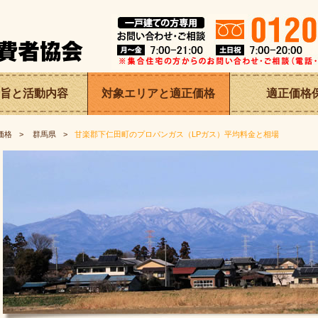
旨と
活動内容
対象エリアと適正価格
適正価格
価格
群馬県
甘楽郡下仁田町のプロパンガス（LPガス）平均料金と相場