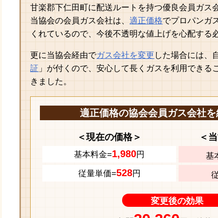
甘楽郡下仁田町に配送ルートを持つ優良会員ガス
当協会の会員ガス会社は、
適正価格
でプロパンガ
くれているので、今後不透明な値上げを心配する
更に当協会経由で
ガス会社を変更
した場合には、
証
」が付くので、安心して長くガスを利用できる
きました。
適正価格の協会会員ガス会社を
＜現在の価格＞
＜当
1,980
基本料金=
円
基
528
従量単価=
円
変更後の効果