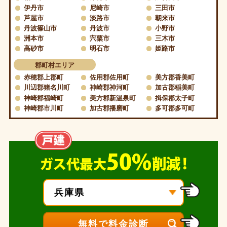
伊丹市
尼崎市
三田市
芦屋市
淡路市
朝来市
丹波篠山市
丹波市
小野市
洲本市
宍粟市
三木市
高砂市
明石市
姫路市
郡町村エリア
赤穂郡上郡町
佐用郡佐用町
美方郡香美町
川辺郡猪名川町
神崎郡神河町
加古郡稲美町
神崎郡福崎町
美方郡新温泉町
揖保郡太子町
神崎郡市川町
加古郡播磨町
多可郡多可町