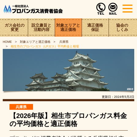
ガス会社の
設立趣旨と
対象エリアと
適正価格
協会の
変更
活動内容
適正価格
保証
しくみ
HOME
対象エリアと適正価格
兵庫県
相生市のプロパンガス（LPガス）平均料金と相場
更新日：
2024年5月2日
兵庫県
【2026年版】相生市プロパンガス料金
の平均価格と適正価格