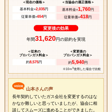
＜現在の価格＞
＜当協会の適正価格＞
1,760
2,035
基本料金=
円
基本料金=
円
418
654
従量単価=
円
従量単価=
円
変更後の効果
31,620
年間
円の節約を実現
＜従来の
＜変更後の
プロパンガス料金＞
プロパンガス料金＞
5,940
8,575
約
円
約
円
3
※10ｍ
使用した場合で比較
山本さんの声
長年契約していたガス会社を変更するのはな
かなか難しいと思っていましたが、協会に相
談してスムーズに進めることができました。