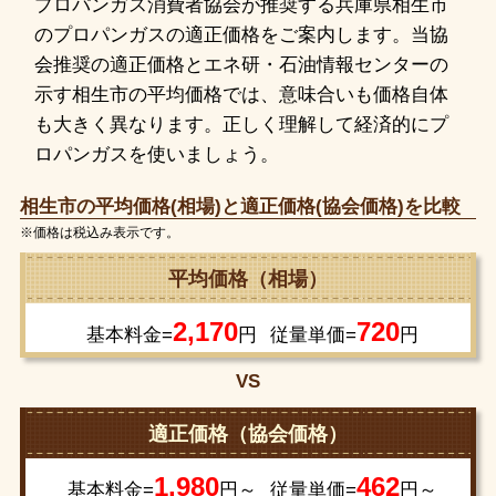
プロパンガス消費者協会が推奨する兵庫県相生市
のプロパンガスの適正価格をご案内します。当協
会推奨の適正価格とエネ研・石油情報センターの
示す相生市の平均価格では、意味合いも価格自体
も大きく異なります。正しく理解して経済的にプ
ロパンガスを使いましょう。
相生市の平均価格(相場)と適正価格(協会価格)を比較
※価格は税込み表示です。
平均価格（相場）
2,170
720
基本料金=
円
従量単価=
円
VS
適正価格（協会価格）
1,980
462
基本料金=
円～
従量単価=
円～