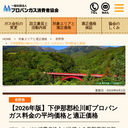
ガス会社の
設立趣旨と
対象エリアと
適正価格
協会の
変更
活動内容
適正価格
保証
しくみ
HOME
対象エリアと適正価格
長野県
下伊那郡松川町のプロパンガス（LPガス）平均料金と相場
更新日：
2023年6月1日
長野県
【2026年版】下伊那郡松川町プロパン
ガス料金の平均価格と適正価格