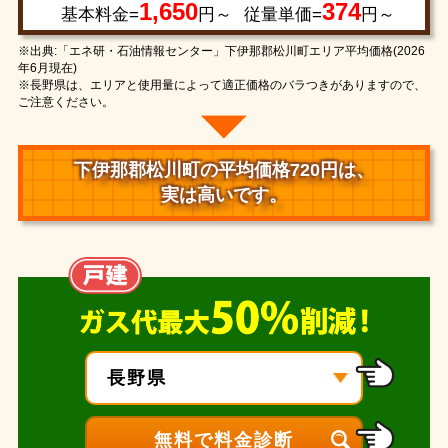
1,650
374
基本料金=
円～
従量単価=
円～
※出典:「エネ研・石油情報センター」下伊那郡松川町エリア平均価格(2026
年6月現在)
※長野県は、エリアと使用量によって適正価格のバラつきがありますので、
ご注意ください。
下伊那郡松川町の平均価格720円は、
実は高いです。