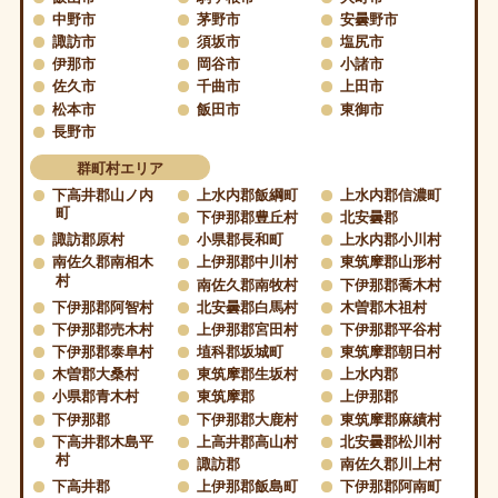
中野市
茅野市
安曇野市
諏訪市
須坂市
塩尻市
伊那市
岡谷市
小諸市
佐久市
千曲市
上田市
松本市
飯田市
東御市
長野市
群町村エリア
下高井郡山ノ内
上水内郡飯綱町
上水内郡信濃町
町
下伊那郡豊丘村
北安曇郡
諏訪郡原村
小県郡長和町
上水内郡小川村
南佐久郡南相木
上伊那郡中川村
東筑摩郡山形村
村
南佐久郡南牧村
下伊那郡喬木村
下伊那郡阿智村
北安曇郡白馬村
木曽郡木祖村
下伊那郡売木村
上伊那郡宮田村
下伊那郡平谷村
下伊那郡泰阜村
埴科郡坂城町
東筑摩郡朝日村
木曽郡大桑村
東筑摩郡生坂村
上水内郡
小県郡青木村
東筑摩郡
上伊那郡
下伊那郡
下伊那郡大鹿村
東筑摩郡麻績村
下高井郡木島平
上高井郡高山村
北安曇郡松川村
村
諏訪郡
南佐久郡川上村
下高井郡
上伊那郡飯島町
下伊那郡阿南町