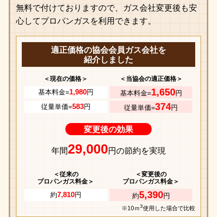
無料で付けておりますので、ガス会社変更後も安
心してプロパンガスを利用できます。
適正価格の協会会員ガス会社を
紹介しました
＜現在の価格＞
＜当協会の適正価格＞
1,650
1,980
基本料金=
円
基本料金=
円
374
583
従量単価=
円
従量単価=
円
変更後の効果
29,000
年間
円の節約を実現
＜従来の
＜変更後の
プロパンガス料金＞
プロパンガス料金＞
5,390
7,810
約
円
約
円
3
※10ｍ
使用した場合で比較