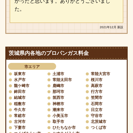
かったと思います。ありがとうございまし
た。
2021年12月 新設
茨城県内各地のプロパンガス料金
市エリア
坂東市
土浦市
常陸大宮市
水戸市
常陸太田市
桜川市
龍ケ崎市
鹿嶋市
高萩市
鉾田市
那珂市
行方市
結城市
筑西市
笠間市
稲敷市
神栖市
石岡市
牛久市
潮来市
日立市
常総市
小美玉市
守谷市
古河市
取手市
北茨城市
下妻市
ひたちなか市
つくば市