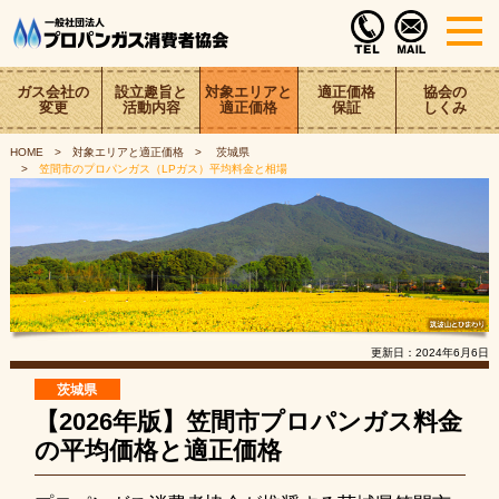
ガス会社の
設立趣旨と
対象エリアと
適正価格
協会の
変更
活動内容
適正価格
保証
しくみ
HOME
対象エリアと適正価格
茨城県
笠間市のプロパンガス（LPガス）平均料金と相場
更新日：
2024年6月6日
茨城県
【2026年版】笠間市プロパンガス料金
の平均価格と適正価格