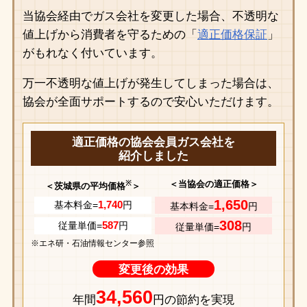
当協会経由でガス会社を変更した場合、不透明な
値上げから消費者を守るための「
適正価格保証
」
がもれなく付いています。
万一不透明な値上げが発生してしまった場合は、
協会が全面サポートするので安心いただけます。
適正価格の協会会員ガス会社を
紹介しました
※
＜当協会の適正価格＞
＜茨城県の平均価格
＞
1,650
1,740
基本料金=
円
基本料金=
円
308
587
従量単価=
円
従量単価=
円
※エネ研・石油情報センター参照
変更後の効果
34,560
年間
円の節約を実現