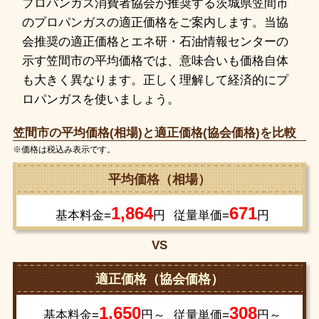
プロパンガス消費者協会が推奨する茨城県笠間市
のプロパンガスの適正価格をご案内します。当協
会推奨の適正価格とエネ研・石油情報センターの
示す笠間市の平均価格では、意味合いも価格自体
も大きく異なります。正しく理解して経済的にプ
ロパンガスを使いましょう。
笠間市の平均価格(相場)と適正価格(協会価格)を比較
※価格は税込み表示です。
平均価格（相場）
1,864
671
基本料金=
円
従量単価=
円
VS
適正価格（協会価格）
1,650
308
基本料金=
円～
従量単価=
円～