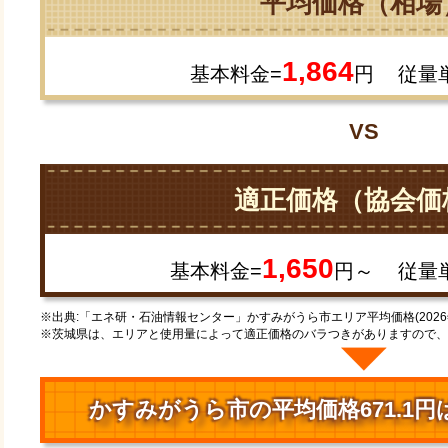
平均価格（相場
1,864
基本料金=
円
従量
VS
適正価格（協会価
1,650
基本料金=
円～
従量
※出典:「エネ研・石油情報センター」かすみがうら市エリア平均価格(2026
※茨城県は、エリアと使用量によって適正価格のバラつきがありますので、
かすみがうら市の平均価格671.1円