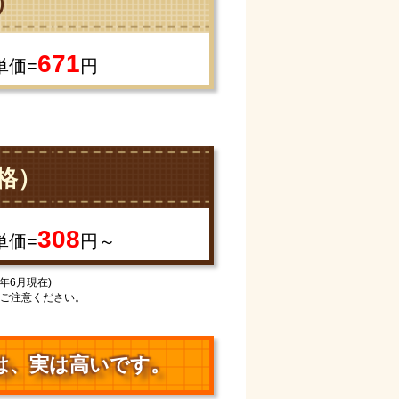
）
671
単価=
円
格）
308
単価=
円～
年6月現在)
ご注意ください。
は、
実は高いです。