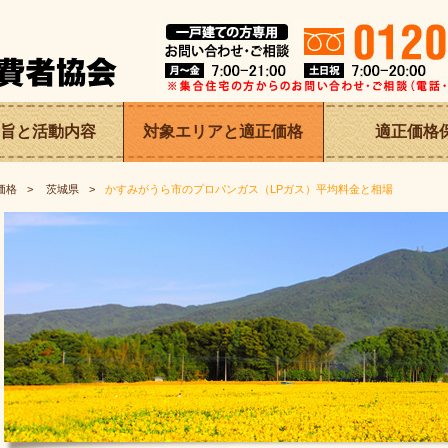
旨と
活動内容
対象エリアと適正価格
適正価格
価格
茨城県
かすみがうら市のプロパンガス（LPガス）平均料金と相場