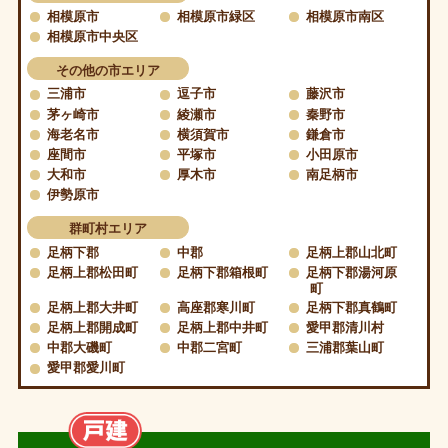
相模原市
相模原市緑区
相模原市南区
相模原市中央区
その他の市エリア
三浦市
逗子市
藤沢市
茅ヶ崎市
綾瀬市
秦野市
海老名市
横須賀市
鎌倉市
座間市
平塚市
小田原市
大和市
厚木市
南足柄市
伊勢原市
群町村エリア
足柄下郡
中郡
足柄上郡山北町
足柄上郡松田町
足柄下郡箱根町
足柄下郡湯河原
町
足柄上郡大井町
高座郡寒川町
足柄下郡真鶴町
足柄上郡開成町
足柄上郡中井町
愛甲郡清川村
中郡大磯町
中郡二宮町
三浦郡葉山町
愛甲郡愛川町