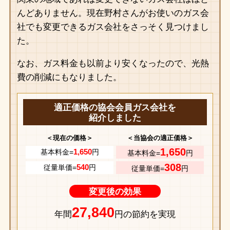
んどありません。現在野村さんがお使いのガス会
社でも変更できるガス会社をさっそく見つけまし
た。
なお、ガス料金も以前より安くなったので、光熱
費の削減にもなりました。
適正価格の協会会員ガス会社を
紹介しました
＜現在の価格＞
＜当協会の適正価格＞
1,650
1,650
基本料金=
円
基本料金=
円
308
540
従量単価=
円
従量単価=
円
変更後の効果
27,840
年間
円の節約を実現