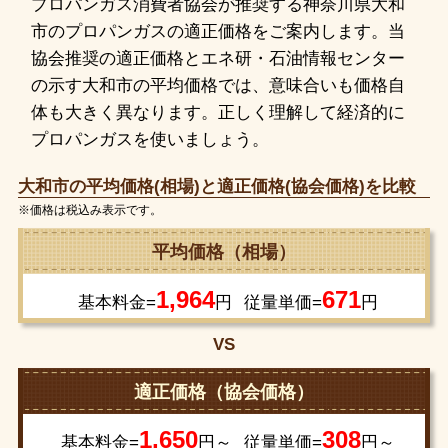
プロパンガス消費者協会が推奨する神奈川県大和
市のプロパンガスの適正価格をご案内します。当
協会推奨の適正価格とエネ研・石油情報センター
の示す大和市の平均価格では、意味合いも価格自
体も大きく異なります。正しく理解して経済的に
プロパンガスを使いましょう。
大和市の平均価格(相場)と適正価格(協会価格)を比較
※価格は税込み表示です。
平均価格（相場）
1,964
671
基本料金=
円
従量単価=
円
VS
適正価格（協会価格）
1,650
308
基本料金=
円～
従量単価=
円～