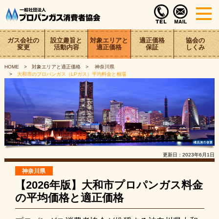
ガス会社の
設立趣旨と
対象エリアと
適正価格
協会の
変更
活動内容
適正価格
保証
しくみ
HOME
対象エリアと適正価格
神奈川県
大和市のプロパンガス（LPガス）平均料金と相場
更新日：
2023年6月1日
神奈川県
【2026年版】大和市プロパンガス料金
の平均価格と適正価格